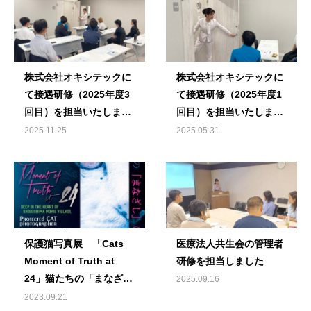
株式会社オキシテックに
株式会社オキシテックに
て接遇研修（2025年度3
て接遇研修（2025年度1
回目）を担当いたしまし
回目）を担当いたしまし
た
た
2025.11.25
2025.05.31
保護猫写真展 「Cats
医療法人共生会の管理者
Moment of Truth at
研修を担当しました
24」猫たちの「まなざ
2025.09.16
し」は問いかける –
2023.09.21