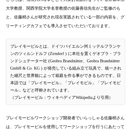
大学教授、関西学院大学名誉教授の佐藤善信先生がご監修のも
と、佐藤梢さんが研究され現在実践されている一部の内容を、グ
リーティングカフェでも導入させていただいております。
プレイモービルとは、ドイツバイエルン州ミッテルフランケ
ンのツィルンドルフ (Zirndorf ) に本社を置くゲオブラ・ブラ
ンドシュテーター社 (Geobra Brandstätter、Geobra Brandstätter
GmbH & Co. KG ) が発売している組み立て玩具で、統一され
た縮尺と世界観によって箱庭を作る事ができるものです。日
本語では「プレイモービル」「プレイモビル」「プレイモビ
ール」などと呼称されています。
（プレイモービル：ウィキペディアWikipediaより引用）
プレイモービルワークショップ開発者でいらっしゃる佐藤梢さん
は、プレイモービルを使用してワークショップを行うにあたって