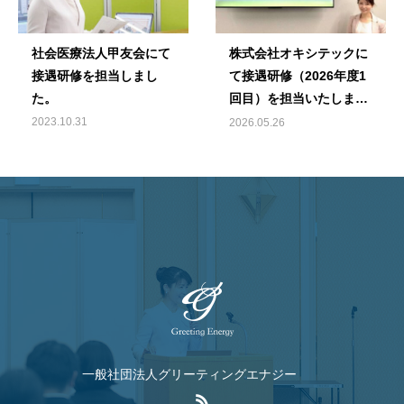
社会医療法人甲友会にて
株式会社オキシテックに
接遇研修を担当しまし
て接遇研修（2026年度1
た。
回目）を担当いたしまし
た
2023.10.31
2026.05.26
一般社団法人グリーティングエナジー